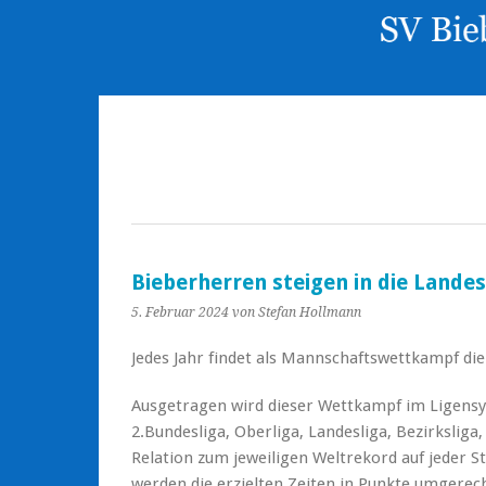
Bieberherren steigen in die Landes
5. Februar 2024
von Stefan Hollmann
Jedes Jahr findet als Mannschaftswettkampf 
Ausgetragen wird dieser Wettkampf im Ligensy
2.Bundesliga, Oberliga, Landesliga, Bezirksliga,
Relation zum jeweiligen Weltrekord auf jeder St
werden die erzielten Zeiten in Punkte umgerech