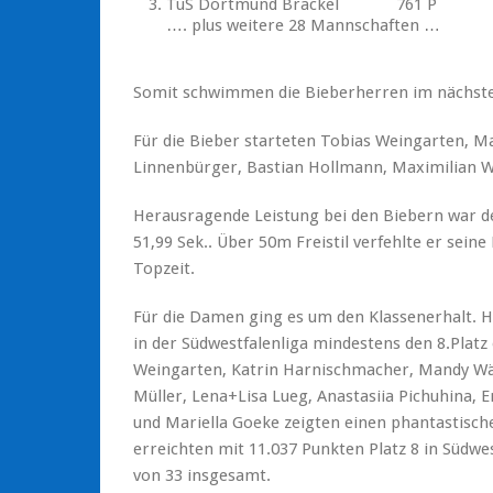
TuS Dortmund Brackel 761 P
…. plus weitere 28 Mannschaften …
Somit schwimmen die Bieberherren im nächsten 
Für die Bieber starteten Tobias Weingarten, 
Linnenbürger, Bastian Hollmann, Maximilian Wo
Herausragende Leistung bei den Biebern war de
51,99 Sek.. Über 50m Freistil verfehlte er seine
Topzeit.
Für die Damen ging es um den Klassenerhalt. H
in der Südwestfalenliga mindestens den 8.Platz 
Weingarten, Katrin Harnischmacher, Mandy Wä
Müller, Lena+Lisa Lueg, Anastasiia Pichuhina
und Mariella Goeke zeigten einen phantastisch
erreichten mit 11.037 Punkten Platz 8 in Südwes
von 33 insgesamt.