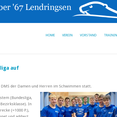
HOME
VEREIN
VORSTAND
TRAINI
liga auf
die DMS der Damen und Herren im Schwimmen statt.
stem (Bundesliga,
 Bezirksklasse). In
recke (=1000 P.),
net und addiert.