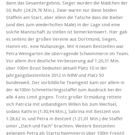
dann das Gesamtergebnis. Sieger wurden die Mädchen der
SG Ruhr (24:29,76 Min.). Zwar waren nur diese beiden
Staffeln am Start, aber allein die Tatsche dass die Bieber
(und dies zum wiederholten Male) in der Lage sind eine
solche Mannschaft zu stellen ist bemerkenswert. Hier gab
es seitens der großen Vereine aus Dortmund, Siegen,
Hamm etc. eine Nullanzeige. Mit 4 neuen Bestzeiten war
Petra Weingarten die überragende Schwimmerin im Team.
Vor allem ihre deutliche Verbesserung auf 1:20,31 Min.
über 100m Brust bedeuten aktuell Platz 10 in der
Jahrgangsbestenliste 2012 in NRW und Platz 50
bundesweit. Der vorbildliche Teamgeist kam vor allem in
der 4x100m Schmetterlingsstaffel zum Ausdruck bei der
alle 4 ans Limit gingen. Trotz großer Ermüdung rettete
sich Patricia mit unbändigem Willen bis zum Wechsel,
sodass Kathrin (1:30,94 Min.), Sabrina mit Bestzeit von
1:28,62 in. und Petra in Bestzeit (1:21,01 Min.) die Staffel
unter „Dach und Fach“ brachten. Weitere Bestzeiten
gelangen Petra als Startschwimmerin über 100m Freistil