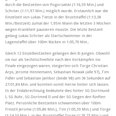
durch die Bestzeiten von Pogorzalski (1:16,59 Min.) und
Schröer (1:11,97 Min.) möglich wurde. Erstaunlich war die
Einzelzeit von Lukas Tietze in der Bruststaffel (1:13,38
Min./Bestzeit) zumal der 1,95m Mann die letzten 3 Wochen
wegen Krankheit pausieren musste. Die letzte Bestzeit
gelang Lukas Schröer als Startschwimmer in der
Lagenstaffel über 100m Rücken in 1:05,70 Min..
Gleich 12 Einzelbestzeiten gelangen den B-Jungen. Obwohl
sie nur als Sechstschnellste nach den Vorkämpfen ins
Finale eingezogen waren, steigerten sich Torge Christian
Arps, Jerome Hennemann, Sebastian Nowak (alle 97), Tim
Fidler und Sebastian Jambor (beide 98) um 36 Sekunden auf
27:01,84 Min. und konnten somit Herne hinter sich lassen.
In der Endabrechnung bedeutete dies hinter SG Dortmund
I, SG Ruhr, SG Dortmnd II und der SG Siegen den fünften
Platz. Persönliche Bestzeiten schwammen über 100m
Freistil Jerome (1:05,86 Min.), Tim (1:05,59 Min.) und Torge
(1:14,10 Min.), in der Bruststaffel Torge (1:28,73 Min.) und