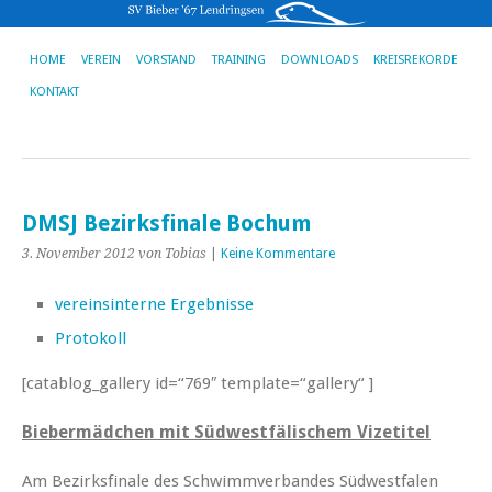
HOME
VEREIN
VORSTAND
TRAINING
DOWNLOADS
KREISREKORDE
KONTAKT
DMSJ Bezirksfinale Bochum
3. November 2012
von Tobias
|
Keine Kommentare
vereinsinterne Ergebnisse
Protokoll
[catablog_gallery id=“769″ template=“gallery“ ]
Biebermädchen mit Südwestfälischem Vizetitel
Am Bezirksfinale des Schwimmverbandes Südwestfalen