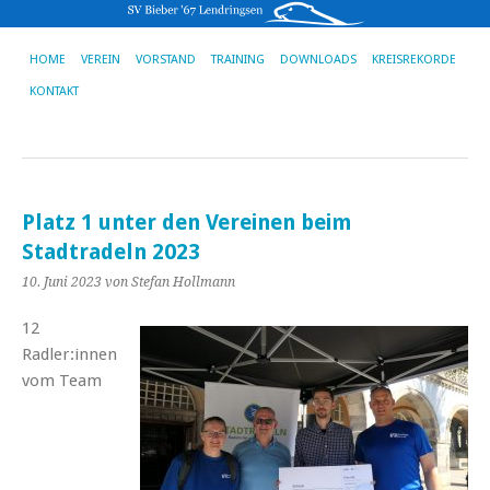
HOME
VEREIN
VORSTAND
TRAINING
DOWNLOADS
KREISREKORDE
KONTAKT
Platz 1 unter den Vereinen beim
Stadtradeln 2023
10. Juni 2023
von Stefan Hollmann
12
Radler:innen
vom Team